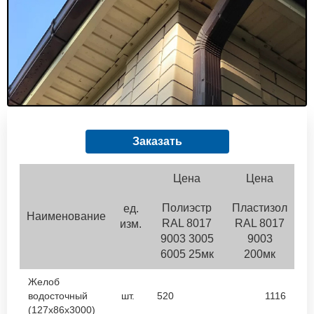
 – проверка стали и напыления
лист или евроштакетник
ошковым покрытием
Заказать
Цена
Цена
Полиэстр
Пластизол
ед.
Наименование
RAL 8017
RAL 8017
изм.
9003 3005
9003
6005 25мк
200мк
Желоб
водосточный
шт.
520
1116
(127х86х3000)