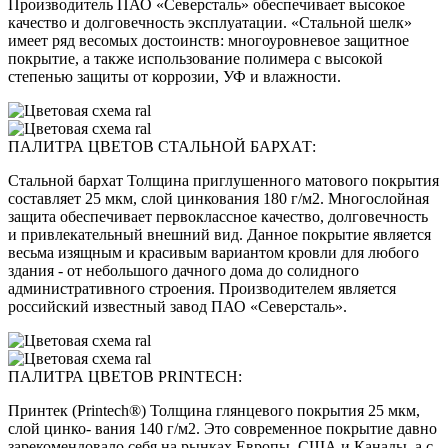
Производитель ПАО «Северсталь» обеспечивает высокое
качество и долговечность эксплуатации. «Стальной шелк»
имеет ряд весомых достоинств: многоуровневое защитное
покрытие, а также использование полимера с высокой
степенью защиты от коррозии, УФ и влажности.
ПАЛИТРА ЦВЕТОВ СТАЛЬНОЙ БАРХАТ:
Стальной бархат Толщина приглушенного матового покрытия
составляет 25 мкм, слой цинкования 180 г/м2. Многослойная
защита обеспечивает первоклассное качество, долговечность
и привлекательный внешний вид. Данное покрытие является
весьма изящным и красивым вариантом кровли для любого
здания - от небольшого дачного дома до солидного
административного строения. Производителем является
российский известный завод ПАО «Северсталь».
ПАЛИТРА ЦВЕТОВ PRINTECH:
Принтек (Printech®) Толщина глянцевого покрытия 25 мкм,
слой цинко- вания 140 г/м2. Это современное покрытие давно
зарекомендовало себя на рынках Европы, США и Канады, а с