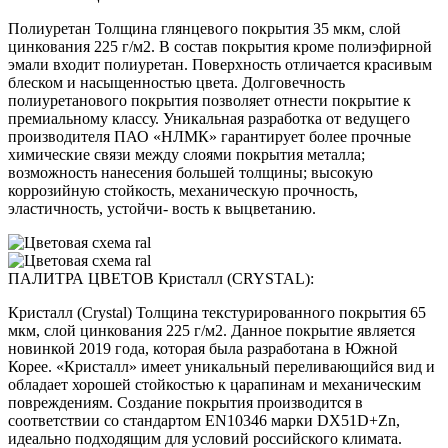
Полиуретан Толщина глянцевого покрытия 35 мкм, слой
цинкования 225 г/м2. В состав покрытия кроме полиэфирной
эмали входит полиуретан. Поверхность отличается красивым
блеском и насыщенностью цвета. Долговечность
полиуретанового покрытия позволяет отнести покрытие к
премиальному классу. Уникальная разработка от ведущего
производителя ПАО «НЛМК» гарантирует более прочные
химические связи между слоями покрытия металла;
возможность нанесения большей толщины; высокую
коррозийную стойкость, механическую прочность,
эластичность, устойчи- вость к выцветанию.
ПАЛИТРА ЦВЕТОВ Кристалл (CRYSTAL):
Кристалл (Crystal) Толщина текстурированного покрытия 65
мкм, слой цинкования 225 г/м2. Данное покрытие является
новинкой 2019 года, которая была разработана в Южной
Корее. «Кристалл» имеет уникальный переливающийся вид и
обладает хорошей стойкостью к царапинам и механическим
повреждениям. Создание покрытия производится в
соответствии со стандартом EN10346 марки DX51D+Zn,
идеально подходящим для условий российского климата.