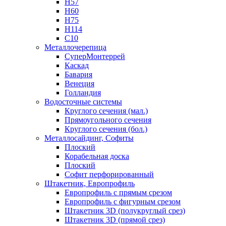
Н57
Н60
Н75
Н114
С10
Металлочерепица
СуперМонтеррей
Каскад
Бавария
Венеция
Голландия
Водосточные системы
Круглого сечения (мал.)
Прямоугольного сечения
Круглого сечения (бол.)
Металлосайдинг, Софиты
Плоский
Корабельная доска
Плоский
Софит перфорированный
Штакетник, Европрофиль
Европрофиль с прямым срезом
Европрофиль с фигурным срезом
Штакетник 3D (полукруглый срез)
Штакетник 3D (прямой срез)