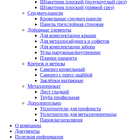
Штакетник плоский (полукруглый срез)
Штакетник плоский (прямой срез)
Сендвич-панели
Кровельные сэндвич панели
Панель трехслойная стеновая
Доборные элементы
Для комплектации крыши
Для металлосайдинга и софитов
Для комплектации забора
Углы наружные/внутренние
Планки парапета
Крепеж и метизы
Саморез кровельный
Саморез с пресс-шайбой
Заклёпки вытяжные
Металлопрокат
Лист гладкий
Труба профильная
Дополнительно
Уплотнители для профлиста
Уплотнители для металлочерепицы
Паровлагоизоляция
О компании
Документы
Полезная информация