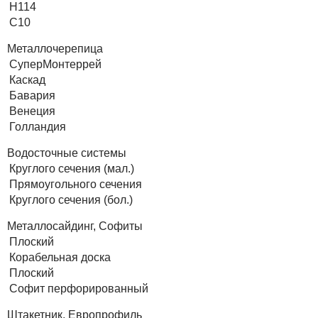
Н114
С10
Металлочерепица
СуперМонтеррей
 – проверка стали и напыления
лист или евроштакетник
ошковым покрытием
Каскад
Бавария
Венеция
Голландия
Водосточные системы
Круглого сечения (мал.)
Прямоугольного сечения
Круглого сечения (бол.)
Металлосайдинг, Софиты
Плоский
Корабельная доска
Плоский
Софит перфорированный
Штакетник, Европрофиль