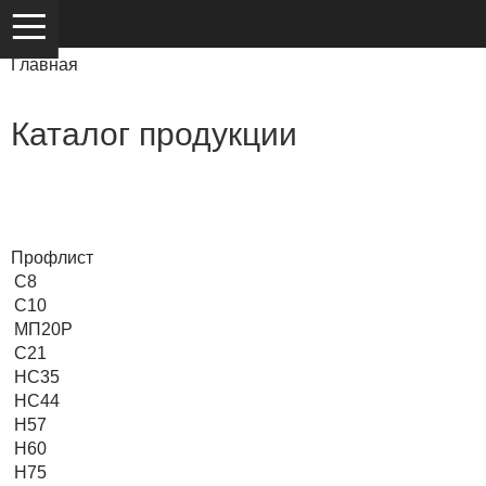
Главная
/
Каталог
Каталог продукции
Профлист
С8
С10
МП20Р
С21
HC35
НС44
Н57
Н60
Н75